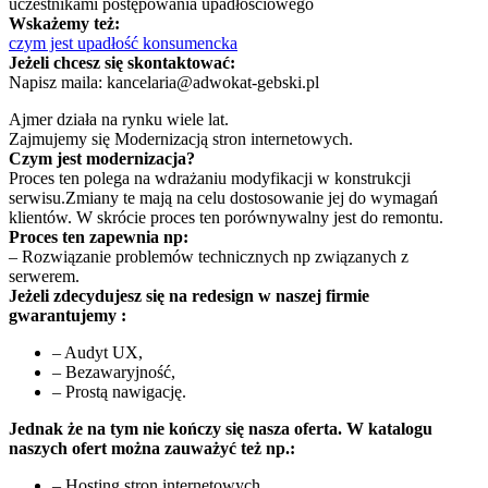
uczestnikami postępowania upadłościowego
Wskażemy też:
czym jest upadłość konsumencka
Jeżeli chcesz się skontaktować:
Napisz maila: kancelaria@adwokat-gebski.pl
Ajmer działa na rynku wiele lat.
Zajmujemy się Modernizacją stron internetowych.
Czym jest modernizacja?
Proces ten polega na wdrażaniu modyfikacji w konstrukcji
serwisu.Zmiany te mają na celu dostosowanie jej do wymagań
klientów. W skrócie proces ten porównywalny jest do remontu.
Proces ten zapewnia np:
– Rozwiązanie problemów technicznych np związanych z
serwerem.
Jeżeli zdecydujesz się na redesign w naszej firmie
gwarantujemy :
– Audyt UX,
– Bezawaryjność,
– Prostą nawigację.
Jednak że na tym nie kończy się nasza oferta. W katalogu
naszych ofert można zauważyć też np.:
– Hosting stron internetowych